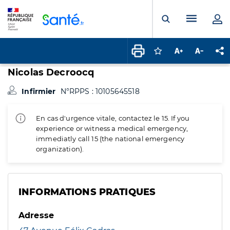
Panneau de gestion des cookies
Menu pr
Ouvrir la rech
Connectez-vous pour
Augmenter la t
Diminuer 
Pa
Nicolas Decroocq
Infirmier
N°RPPS : 10105645518
En cas d'urgence vitale, contactez le 15. If you
experience or witness a medical emergency,
immediatly call 15 (the national emergency
organization).
INFORMATIONS PRATIQUES
Adresse