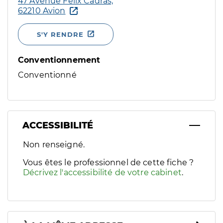
47 Avenue Félix Cadras,
62210 Avion
S'Y RENDRE
Conventionnement
Conventionné
ACCESSIBILITÉ
Filtres
Non renseigné.
Sélectionnez un ou plusieurs handicaps/besoins spécifiques p
Vous êtes le professionnel de cette fiche ?
Décrivez l'accessibilité de votre cabinet
.