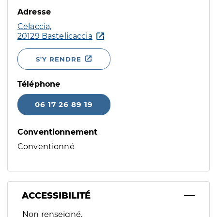
Adresse
Celaccia,
20129 Bastelicaccia
S'Y RENDRE
Téléphone
06 17 26 89 19
Conventionnement
Conventionné
ACCESSIBILITÉ
Filtres
Non renseigné.
Sélectionnez un ou plusieurs handicaps/besoins spécifiques p