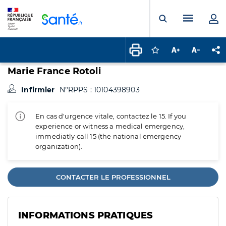
Panneau de gestion des cookies
Menu pr
Ouvrir la rech
Connectez-vous pour
Augmenter la t
Diminuer 
Pa
Marie France Rotoli
Infirmier
N°RPPS : 10104398903
En cas d'urgence vitale, contactez le 15. If you
experience or witness a medical emergency,
immediatly call 15 (the national emergency
organization).
CONTACTER LE PROFESSIONNEL
INFORMATIONS PRATIQUES