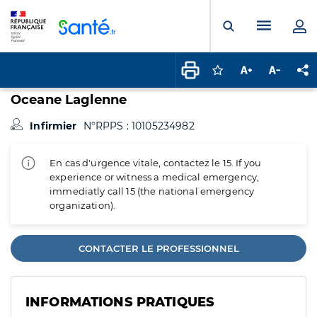
Panneau de gestion des cookies
Menu pr
Ouvrir la rech
Connectez-vous pour
Augmenter la t
Diminuer 
Pa
Oceane Laglenne
Infirmier
N°RPPS : 10105234982
En cas d'urgence vitale, contactez le 15. If you
experience or witness a medical emergency,
immediatly call 15 (the national emergency
organization).
CONTACTER LE PROFESSIONNEL
INFORMATIONS PRATIQUES