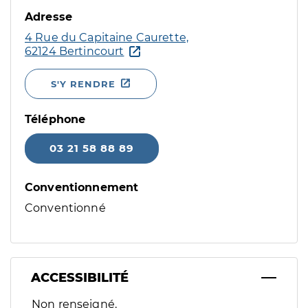
Adresse
4 Rue du Capitaine Caurette,
62124 Bertincourt
S'Y RENDRE
Téléphone
03 21 58 88 89
Conventionnement
Conventionné
ACCESSIBILITÉ
Filtres
Non renseigné.
Sélectionnez un ou plusieurs handicaps/besoins spécifiques p