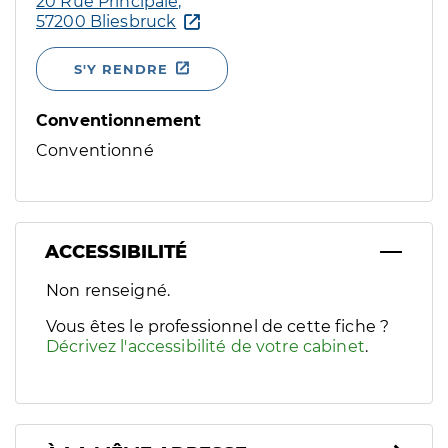
20 Rue Principale,
57200 Bliesbruck
S'Y RENDRE
Conventionnement
Conventionné
ACCESSIBILITÉ
Filtres
Non renseigné.
Sélectionnez un ou plusieurs handicaps/besoins spécifiques p
Vous êtes le professionnel de cette fiche ?
Décrivez l'accessibilité de votre cabinet
.