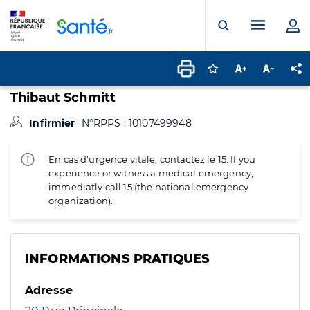
Panneau de gestion des cookies
Menu pr
Ouvrir la rech
Connectez-vous pour
Augmenter la t
Diminuer 
Pa
Thibaut Schmitt
Infirmier
N°RPPS : 10107499948
En cas d'urgence vitale, contactez le 15. If you
experience or witness a medical emergency,
immediatly call 15 (the national emergency
organization).
INFORMATIONS PRATIQUES
Adresse