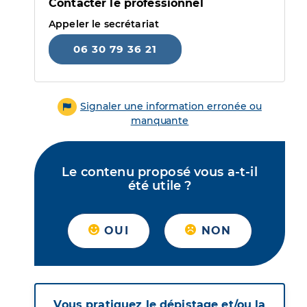
Contacter le professionnel
Appeler le secrétariat
06 30 79 36 21
Signaler une information erronée ou
manquante
Le contenu proposé vous a-t-il
été utile ?
OUI
NON
Vous pratiquez le dépistage et/ou la