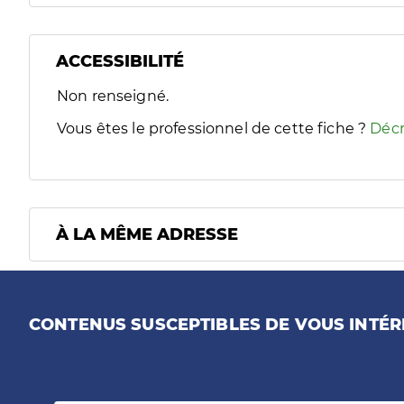
ACCESSIBILITÉ
Filtres
Non renseigné.
Sélectionnez un ou plusieurs handicaps/besoins spécifiques
Vous êtes le professionnel de cette fiche ?
Décr
À LA MÊME ADRESSE
CONTENUS SUSCEPTIBLES DE VOUS INTÉR