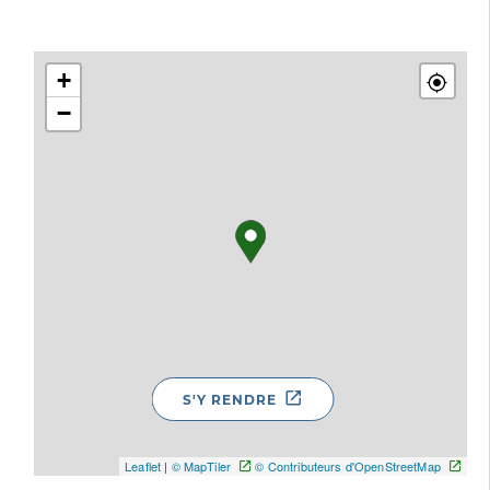
+
−
S'Y RENDRE
Leaflet
|
© MapTiler
© Contributeurs d'OpenStreetMap