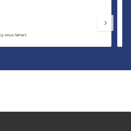
In
cy-sous-Sénart
1 