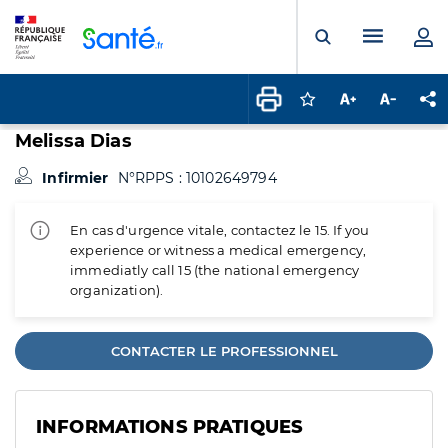
Panneau de gestion des cookies
Menu pr
Ouvrir la rech
Connectez-vous pour
Augmenter la t
Diminuer 
Pa
Melissa Dias
Infirmier
N°RPPS : 10102649794
En cas d'urgence vitale, contactez le 15. If you
experience or witness a medical emergency,
immediatly call 15 (the national emergency
organization).
CONTACTER LE PROFESSIONNEL
INFORMATIONS PRATIQUES