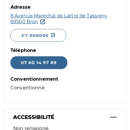
Adresse
8 Avenue Maréchal de Lattre de Tassigny,
69500 Bron
S'Y RENDRE
Téléphone
07 60 14 97 89
Conventionnement
Conventionné
ACCESSIBILITÉ
Filtres
Non renseigné.
Sélectionnez un ou plusieurs handicaps/besoins spécifiques p