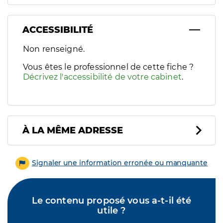
ACCESSIBILITÉ
Filtres
Non renseigné.
Sélectionnez un ou plusieurs handicaps/besoins spécifiques p
Vous êtes le professionnel de cette fiche ?
Décrivez l'accessibilité de votre cabinet
.
À LA MÊME ADRESSE
Signaler une information erronée ou manquante
Le contenu proposé vous a-t-il été
utile ?