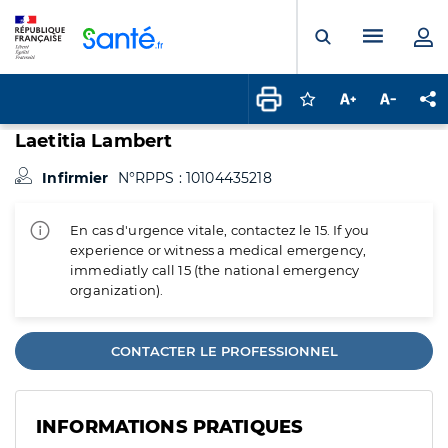
Panneau de gestion des cookies
Menu pr
Ouvrir la rech
Connectez-vous pour
Augmenter la t
Diminuer 
Pa
Laetitia Lambert
Infirmier
N°RPPS : 10104435218
En cas d'urgence vitale, contactez le 15. If you
experience or witness a medical emergency,
immediatly call 15 (the national emergency
organization).
CONTACTER LE PROFESSIONNEL
INFORMATIONS PRATIQUES