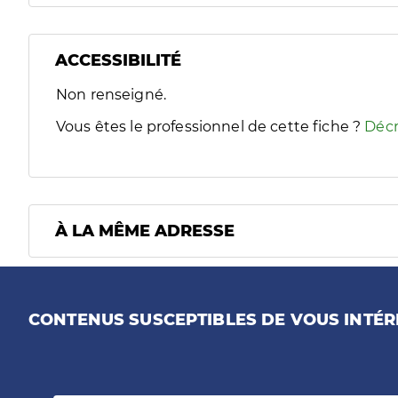
ACCESSIBILITÉ
Filtres
Non renseigné.
Sélectionnez un ou plusieurs handicaps/besoins spécifiques
Vous êtes le professionnel de cette fiche ?
Décr
À LA MÊME ADRESSE
CONTENUS SUSCEPTIBLES DE VOUS INTÉR