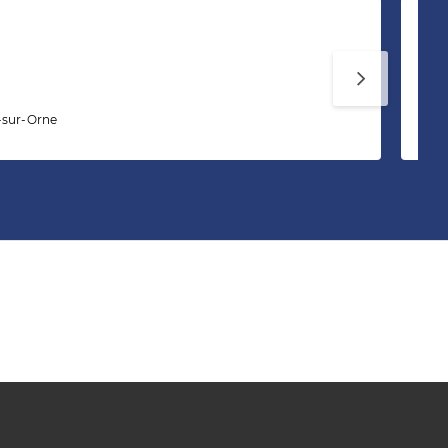
Sa
-sur-Orne
22