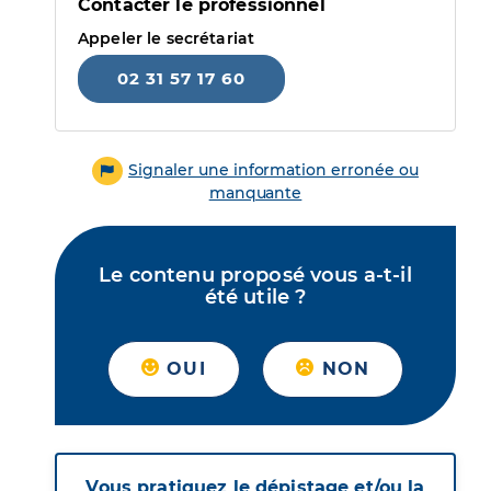
Contacter le professionnel
Appeler le secrétariat
02 31 57 17 60
Signaler une information erronée ou
manquante
Le contenu proposé vous a-t-il
été utile ?
OUI
NON
Vous pratiquez le dépistage et/ou la