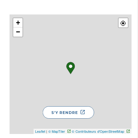
+
−
S'Y RENDRE
Leaflet
|
© MapTiler
© Contributeurs d'OpenStreetMap