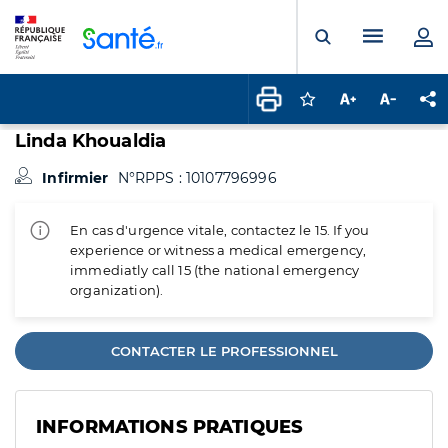
Panneau de gestion des cookies
Menu pr
Ouvrir la rech
Connectez-vous pour
Augmenter la t
Diminuer 
Pa
Linda Khoualdia
Infirmier
N°RPPS : 10107796996
En cas d'urgence vitale, contactez le 15. If you
experience or witness a medical emergency,
immediatly call 15 (the national emergency
organization).
CONTACTER LE PROFESSIONNEL
INFORMATIONS PRATIQUES