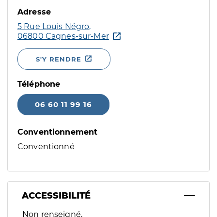
Adresse
5 Rue Louis Négro,
06800 Cagnes-sur-Mer
S'Y RENDRE
Téléphone
06 60 11 99 16
Conventionnement
Conventionné
ACCESSIBILITÉ
Filtres
Non renseigné.
Sélectionnez un ou plusieurs handicaps/besoins spécifiques p