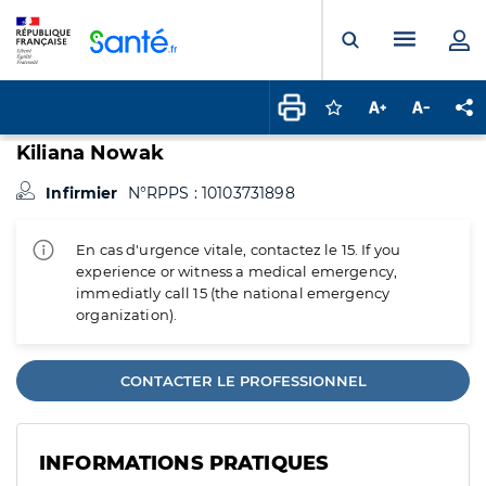
Panneau de gestion des cookies
Menu pr
Ouvrir la rech
Connectez-vous pour
Augmenter la t
Diminuer 
Pa
Kiliana Nowak
Infirmier
N°RPPS : 10103731898
En cas d'urgence vitale, contactez le 15. If you
experience or witness a medical emergency,
immediatly call 15 (the national emergency
organization).
CONTACTER LE PROFESSIONNEL
INFORMATIONS PRATIQUES