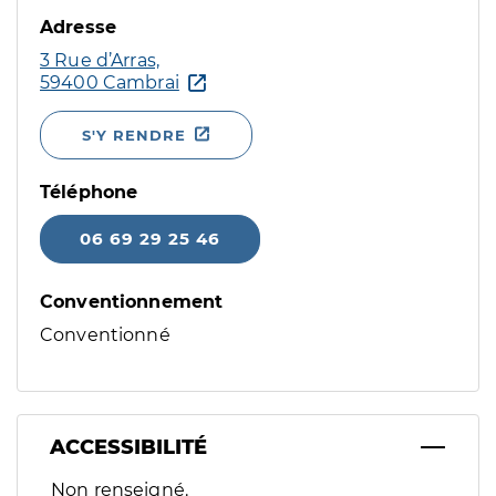
Adresse
3 Rue d’Arras,
59400 Cambrai
S'Y RENDRE
Téléphone
06 69 29 25 46
Conventionnement
Conventionné
ACCESSIBILITÉ
Filtres
Non renseigné.
Sélectionnez un ou plusieurs handicaps/besoins spécifiques p