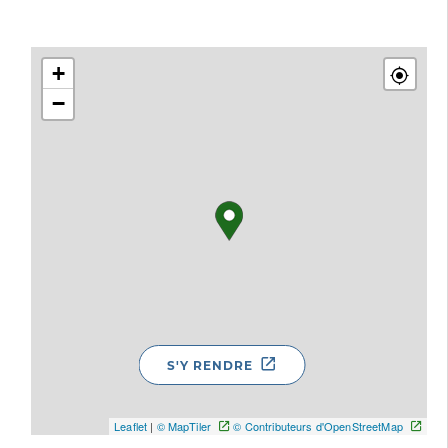
+
−
S'Y RENDRE
Leaflet
|
© MapTiler
© Contributeurs d'OpenStreetMap