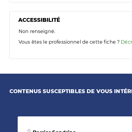
ACCESSIBILITÉ
Filtres
Non renseigné.
Sélectionnez un ou plusieurs handicaps/besoins spécifiques
Vous êtes le professionnel de cette fiche ?
Décr
CONTENUS SUSCEPTIBLES DE VOUS INTÉR