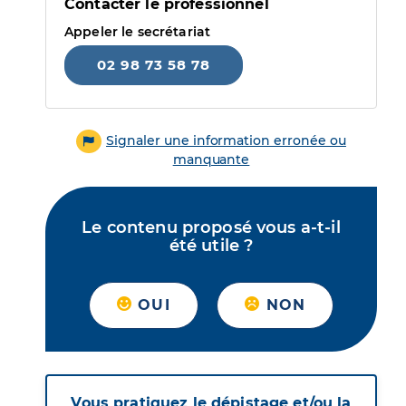
Contacter le professionnel
Appeler le secrétariat
02 98 73 58 78
Signaler une information erronée ou
manquante
Le contenu proposé vous a-t-il
été utile ?
OUI
NON
Vous pratiquez le dépistage et/ou la