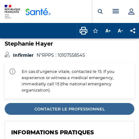
Panneau de gestion des cookies
Menu pr
Ouvrir la rech
Connectez-vous pour
Augmenter la t
Diminuer 
Pa
Stephanie Hayer
Infirmier
N°RPPS : 10107558545
En cas d'urgence vitale, contactez le 15. If you
experience or witness a medical emergency,
immediatly call 15 (the national emergency
organization).
CONTACTER LE PROFESSIONNEL
INFORMATIONS PRATIQUES