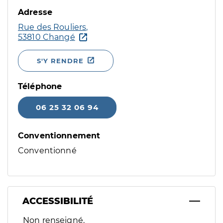
Adresse
Rue des Rouliers,
53810 Changé
S'Y RENDRE
Téléphone
06 25 32 06 94
Conventionnement
Conventionné
ACCESSIBILITÉ
Filtres
Non renseigné.
Sélectionnez un ou plusieurs handicaps/besoins spécifiques p