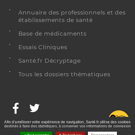
Annuaire des professionnels et des
établissements de santé
Base de médicaments
Essais Cliniques
Santé.fr Décryptage
Tous les dossiers thématiques
Facebook
Twitter
G
Afin d’améliorer votre expérience de navigation, Santé.fr utilise des cookies
destinés à faire des statistiques, à conserver vos informations de connexion
ou à adapter les fonctionnalités. Pour en savoir plus sur la finalité précise de
ces cookies, nous vous invitons à prendre connaissance de la politique de