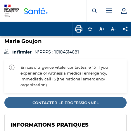
Panneau de gestion des cookies
Menu pr
Ouvrir la rech
Connectez-vous pour
Augmenter la t
Diminuer 
Pa
Marie Goujon
Infirmier
N°RPPS : 10104514681
En cas d'urgence vitale, contactez le 15. If you
experience or witness a medical emergency,
immediatly call 15 (the national emergency
organization).
CONTACTER LE PROFESSIONNEL
INFORMATIONS PRATIQUES