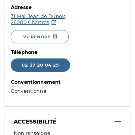
Adresse
31 Mail Jean de Dunois,
28000 Chartres
S'Y RENDRE
Téléphone
02 37 20 04 25
Conventionnement
Conventionné
ACCESSIBILITÉ
Filtres
Non renseigné.
Sélectionnez un ou plusieurs handicaps/besoins spécifiques p