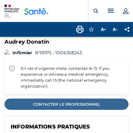
Panneau de gestion des cookies
Menu pr
Ouvrir la rech
Connectez-vous pour
Augmenter la t
Diminuer 
Pa
Audrey Donatin
Infirmier
N°RPPS : 10106368243
En cas d'urgence vitale, contactez le 15. If you
experience or witness a medical emergency,
immediatly call 15 (the national emergency
organization).
CONTACTER LE PROFESSIONNEL
INFORMATIONS PRATIQUES