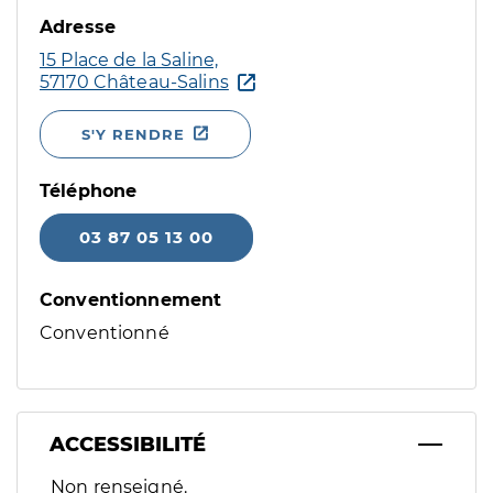
Adresse
15 Place de la Saline,
57170 Château-Salins
S'Y RENDRE
Téléphone
03 87 05 13 00
Conventionnement
Conventionné
ACCESSIBILITÉ
Filtres
Non renseigné.
Sélectionnez un ou plusieurs handicaps/besoins spécifiques p