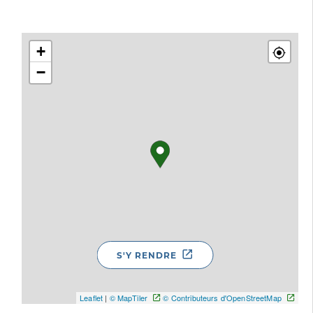
+
−
S'Y RENDRE
Leaflet
|
© MapTiler
© Contributeurs d'OpenStreetMap