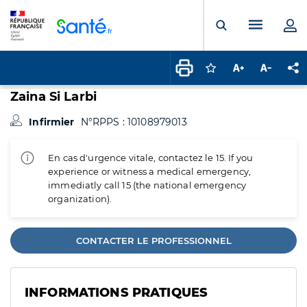
Panneau de gestion des cookies
Menu pr
Ouvrir la rech
Connectez-vous pour
Augmenter la t
Diminuer 
Pa
Zaina Si Larbi
Infirmier
N°RPPS : 10108979013
En cas d'urgence vitale, contactez le 15. If you
experience or witness a medical emergency,
immediatly call 15 (the national emergency
organization).
CONTACTER LE PROFESSIONNEL
INFORMATIONS PRATIQUES