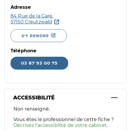
Adresse
84 Rue de la Gare,
57150 Creutzwald
S'Y RENDRE
Téléphone
03 87 93 00 75
ACCESSIBILITÉ
Filtres
Non renseigné.
Sélectionnez un ou plusieurs handicaps/besoins spécifiques p
Vous êtes le professionnel de cette fiche ?
Décrivez l'accessibilité de votre cabinet
.