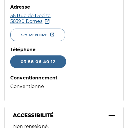
Adresse
36 Rue de Decize,
58390 Dornes
S'Y RENDRE
Téléphone
03 58 06 40 12
Conventionnement
Conventionné
ACCESSIBILITÉ
Filtres
Non renseigné.
Sélectionnez un ou plusieurs handicaps/besoins spécifiques p