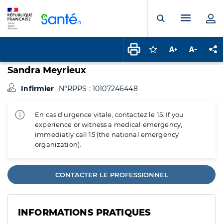
Panneau de gestion des cookies
Menu pr
Ouvrir la rech
Connectez-vous pour
Augmenter la t
Diminuer 
Pa
Sandra Meyrieux
Infirmier
N°RPPS : 10107246448
En cas d'urgence vitale, contactez le 15. If you
experience or witness a medical emergency,
immediatly call 15 (the national emergency
organization).
CONTACTER LE PROFESSIONNEL
INFORMATIONS PRATIQUES