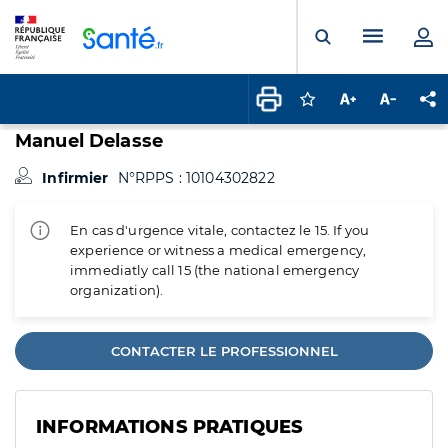
Panneau de gestion des cookies
Menu pr
Ouvrir la rech
Connectez-vous pour
Augmenter la t
Diminuer 
Pa
Manuel Delasse
Infirmier
N°RPPS : 10104302822
En cas d'urgence vitale, contactez le 15. If you
experience or witness a medical emergency,
immediatly call 15 (the national emergency
organization).
CONTACTER LE PROFESSIONNEL
INFORMATIONS PRATIQUES