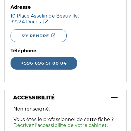
Adresse
10 Place Asselin de Beauville,
97224 Ducos
S'Y RENDRE
Téléphone
+596 696 51 00 04
ACCESSIBILITÉ
Filtres
Non renseigné.
Sélectionnez un ou plusieurs handicaps/besoins spécifiques p
Vous êtes le professionnel de cette fiche ?
Décrivez l'accessibilité de votre cabinet
.