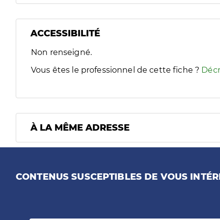
ACCESSIBILITÉ
Filtres
Non renseigné.
Sélectionnez un ou plusieurs handicaps/besoins spécifiques
Vous êtes le professionnel de cette fiche ?
Décr
À LA MÊME ADRESSE
CONTENUS SUSCEPTIBLES DE VOUS INTÉR