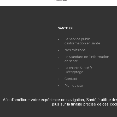
SANTE.FR
Le Service public
d'information en santé
Nos missions
Le Standard de l’information
en santé
La charte Santé.fr
Décryptage
Contact
Plan du site
Afin d’améliorer votre expérience de navigation, Santé.fr utilise d
plus sur la finalité précise de ces co