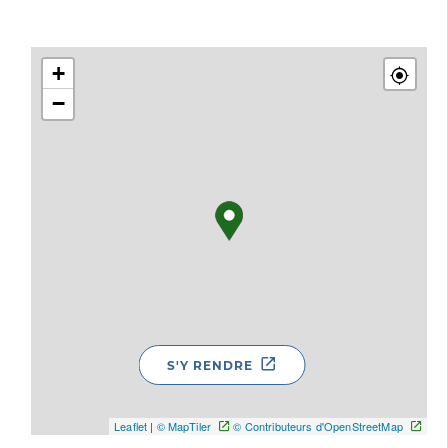
+
−
S'Y RENDRE
Leaflet
|
© MapTiler
© Contributeurs d'OpenStreetMap