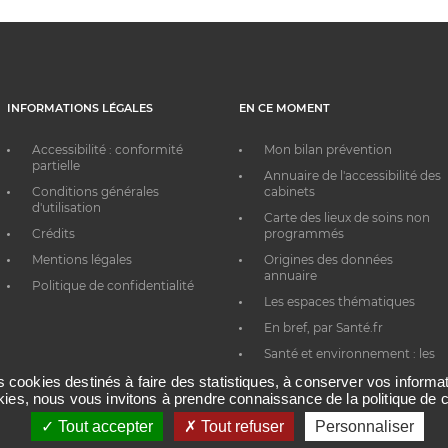
INFORMATIONS LÉGALES
EN CE MOMENT
Accessibilité : conformité
Mon bilan prévention
partielle
Annuaire de l'accessibilité des
Conditions générales
cabinets
d'utilisation
Carte des lieux de soins non
Crédits
programmés
Mentions légales
Origines des données
annuaire
Politique de confidentialité
Les espaces thématiques
En bref, par Santé.fr
Santé et environnement : les
bons réflexes au quotidien
es cookies destinés à faire des statistiques, à conserver vos inform
okies, nous vous invitons à prendre connaissance de la politique de c
Tout accepter
Tout refuser
Personnaliser