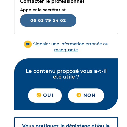
Contacter le professionnel
Appeler le secrétariat
06 63 79 54 62
Signaler une information erronée ou
manquante
Le contenu proposé vous a-t-il
été utile ?
OUI
NON
Vous pratiquez le dépistage et/ou la