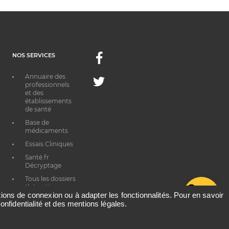
NOS SERVICES
Facebook
Annuaire des
Twitter
professionnels
et des
établissements
de santé
Base de
médicaments
Essais Cliniques
Santé.fr
Décryptage
Tous les dossiers
thématiques
G
ations de connexion ou à adapter les fonctionnalités. Pour en savoir
onfidentialité et des mentions légales.