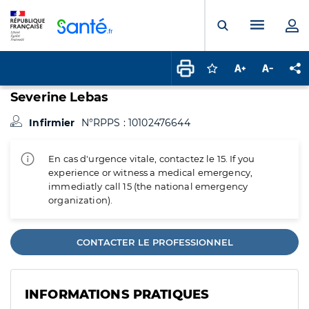
Panneau de gestion des cookies
Menu pr
Ouvrir la rech
Connectez-vous pour
Augmenter la t
Diminuer 
Pa
Severine Lebas
Infirmier
N°RPPS : 10102476644
En cas d'urgence vitale, contactez le 15. If you
experience or witness a medical emergency,
immediatly call 15 (the national emergency
organization).
CONTACTER LE PROFESSIONNEL
INFORMATIONS PRATIQUES