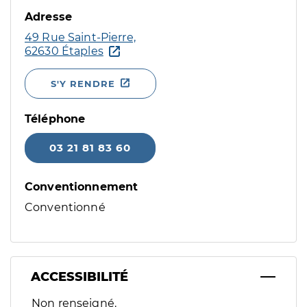
Adresse
49 Rue Saint-Pierre,
62630 Étaples
S'Y RENDRE
Téléphone
03 21 81 83 60
Conventionnement
Conventionné
ACCESSIBILITÉ
Filtres
Non renseigné.
Sélectionnez un ou plusieurs handicaps/besoins spécifiques p