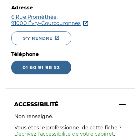
Adresse
6 Rue Prométhée,
91000 Évry-Courcouronnes
S'Y RENDRE
Téléphone
01 60 91 98 52
ACCESSIBILITÉ
Filtres
Non renseigné.
Sélectionnez un ou plusieurs handicaps/besoins spécifiques p
Vous êtes le professionnel de cette fiche ?
Décrivez l'accessibilité de votre cabinet
.