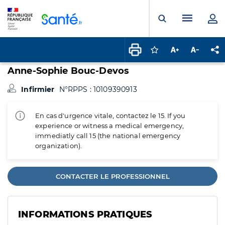
Panneau de gestion des cookies
Menu pr
Ouvrir la rech
Connectez-vous pour
Augmenter la t
Diminuer 
Pa
Anne-Sophie Bouc-Devos
Infirmier
N°RPPS : 10109390913
En cas d'urgence vitale, contactez le 15. If you
experience or witness a medical emergency,
immediatly call 15 (the national emergency
organization).
CONTACTER LE PROFESSIONNEL
INFORMATIONS PRATIQUES