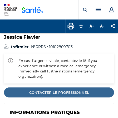
Panneau de gestion des cookies
Menu pr
Ouvrir la rech
Connectez-vous pour
Augmenter la t
Diminuer 
Pa
Jessica Flavier
Infirmier
N°RPPS : 10102809703
En cas d'urgence vitale, contactez le 15. If you
experience or witness a medical emergency,
immediatly call 15 (the national emergency
organization).
CONTACTER LE PROFESSIONNEL
INFORMATIONS PRATIQUES