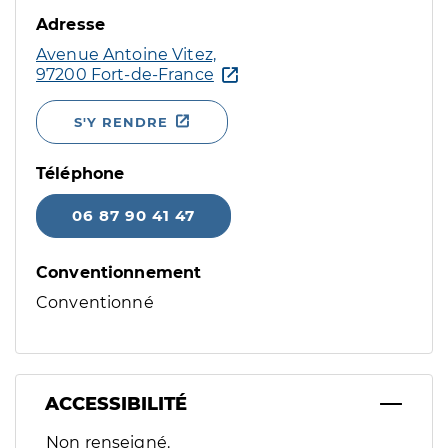
Adresse
Avenue Antoine Vitez,
97200 Fort-de-France
S'Y RENDRE
Téléphone
06 87 90 41 47
Conventionnement
Conventionné
ACCESSIBILITÉ
Filtres
Non renseigné.
Sélectionnez un ou plusieurs handicaps/besoins spécifiques p