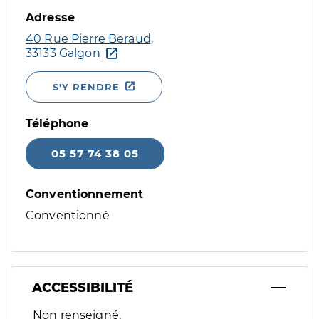
Adresse
40 Rue Pierre Beraud,
33133 Galgon
S'Y RENDRE
Téléphone
05 57 74 38 05
Conventionnement
Conventionné
ACCESSIBILITÉ
Filtres
Non renseigné.
Sélectionnez un ou plusieurs handicaps/besoins spécifiques p