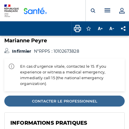
Panneau de gestion des cookies
Menu pr
Ouvrir la rech
Connectez-vous pour
Augmenter la t
Diminuer 
Pa
Marianne Peyre
Infirmier
N°RPPS : 10102673828
En cas d'urgence vitale, contactez le 15. If you
experience or witness a medical emergency,
immediatly call 15 (the national emergency
organization).
CONTACTER LE PROFESSIONNEL
INFORMATIONS PRATIQUES