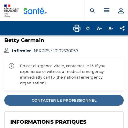
Panneau de gestion des cookies
Menu pr
Ouvrir la rech
Connectez-vous pour
Augmenter la t
Diminuer 
Pa
Betty Germain
Infirmier
N°RPPS : 10102520037
En cas d'urgence vitale, contactez le 15. If you
experience or witness a medical emergency,
immediatly call 15 (the national emergency
organization).
CONTACTER LE PROFESSIONNEL
INFORMATIONS PRATIQUES