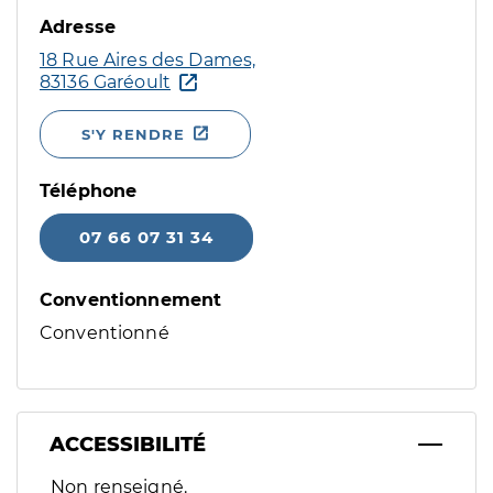
Adresse
18 Rue Aires des Dames,
83136 Garéoult
S'Y RENDRE
Téléphone
07 66 07 31 34
Conventionnement
Conventionné
ACCESSIBILITÉ
Filtres
Non renseigné.
Sélectionnez un ou plusieurs handicaps/besoins spécifiques p