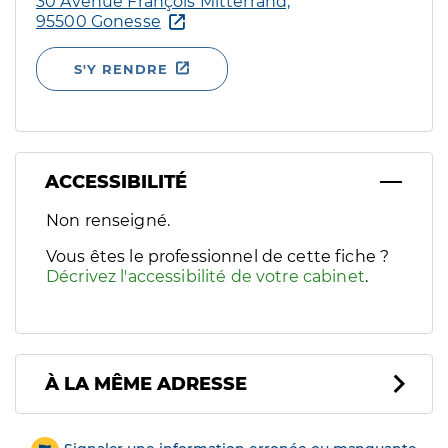
30 Avenue François Mitterrand,
95500 Gonesse
S'Y RENDRE
ACCESSIBILITÉ
Filtres
Non renseigné.
Sélectionnez un ou plusieurs handicaps/besoins spécifiques p
Vous êtes le professionnel de cette fiche ?
Décrivez l'accessibilité de votre cabinet
.
À LA MÊME ADRESSE