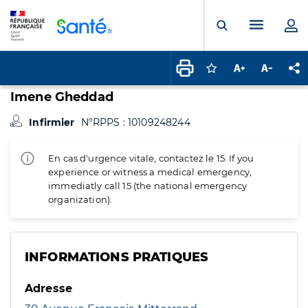
Panneau de gestion des cookies
Menu pr
Ouvrir la rech
Connectez-vous pour
Augmenter la t
Diminuer 
Pa
Imene Gheddad
Infirmier
N°RPPS : 10109248244
En cas d'urgence vitale, contactez le 15. If you
experience or witness a medical emergency,
immediatly call 15 (the national emergency
organization).
INFORMATIONS PRATIQUES
Adresse