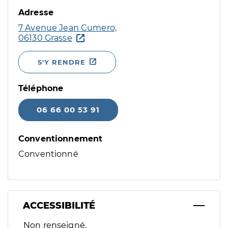
Adresse
7 Avenue Jean Cumero,
06130 Grasse
S'Y RENDRE
Téléphone
06 66 00 53 91
Conventionnement
Conventionné
ACCESSIBILITÉ
Filtres
Non renseigné.
Sélectionnez un ou plusieurs handicaps/besoins spécifiques p