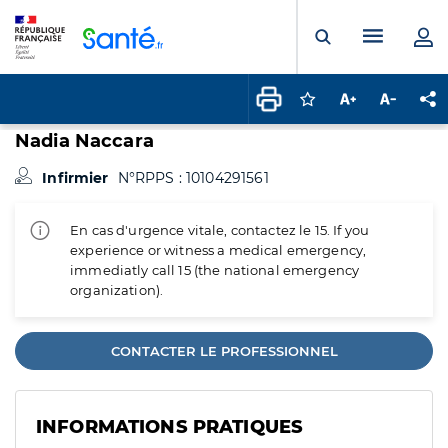
Panneau de gestion des cookies
Menu pr
Ouvrir la rech
Connectez-vous pour
Augmenter la t
Diminuer 
Pa
Nadia Naccara
Infirmier
N°RPPS : 10104291561
En cas d'urgence vitale, contactez le 15. If you
experience or witness a medical emergency,
immediatly call 15 (the national emergency
organization).
CONTACTER LE PROFESSIONNEL
INFORMATIONS PRATIQUES