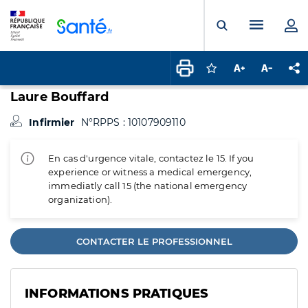
Panneau de gestion des cookies
Menu pr
Ouvrir la rech
Connectez-vous pour
Augmenter la t
Diminuer 
Pa
Laure Bouffard
Infirmier
N°RPPS : 10107909110
En cas d'urgence vitale, contactez le 15. If you
experience or witness a medical emergency,
immediatly call 15 (the national emergency
organization).
CONTACTER LE PROFESSIONNEL
INFORMATIONS PRATIQUES