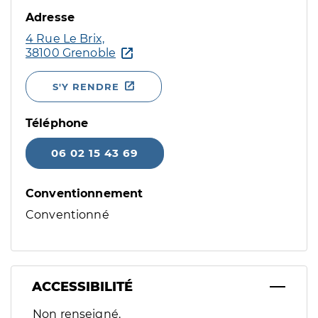
Adresse
4 Rue Le Brix,
38100 Grenoble
S'Y RENDRE
Téléphone
06 02 15 43 69
Conventionnement
Conventionné
ACCESSIBILITÉ
Filtres
Non renseigné.
Sélectionnez un ou plusieurs handicaps/besoins spécifiques p