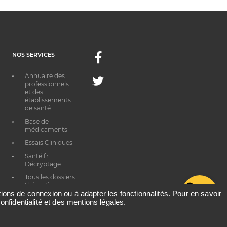
NOS SERVICES
Facebook
Annuaire des
Twitter
professionnels
et des
établissements
de santé
Base de
médicaments
Essais Cliniques
Santé.fr
Décryptage
Tous les dossiers
thématiques
G
ations de connexion ou à adapter les fonctionnalités. Pour en savoir
onfidentialité et des mentions légales.