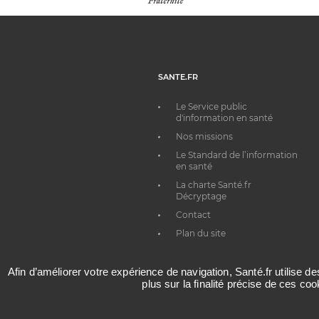
SANTE.FR
Le Service public
d'information en santé
Nos missions
Le Standard de l’information
en santé
La charte Santé.fr
Décryptage
Contact
Plan du site
Afin d’améliorer votre expérience de navigation, Santé.fr utilise d
plus sur la finalité précise de ces co