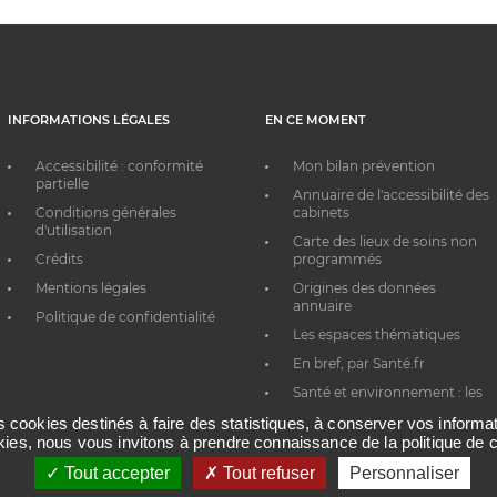
INFORMATIONS LÉGALES
EN CE MOMENT
Accessibilité : conformité
Mon bilan prévention
partielle
Annuaire de l'accessibilité des
Conditions générales
cabinets
d'utilisation
Carte des lieux de soins non
Crédits
programmés
Mentions légales
Origines des données
annuaire
Politique de confidentialité
Les espaces thématiques
En bref, par Santé.fr
Santé et environnement : les
bons réflexes au quotidien
es cookies destinés à faire des statistiques, à conserver vos inform
okies, nous vous invitons à prendre connaissance de la politique de c
Tout accepter
Tout refuser
Personnaliser