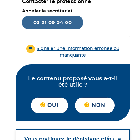
Contacter le professionnel
Appeler le secrétariat
03 21 09 54 00
Signaler une information erronée ou
manquante
Le contenu proposé vous a-t-il
été utile ?
OUI
NON
Vous pratiquez le dépistage et/ou la