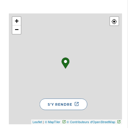
+
−
S'Y RENDRE
Leaflet
|
© MapTiler
© Contributeurs d'OpenStreetMap