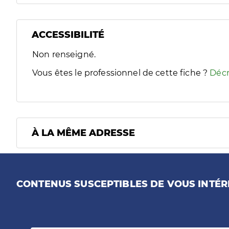
ACCESSIBILITÉ
Filtres
Non renseigné.
Sélectionnez un ou plusieurs handicaps/besoins spécifiques
Vous êtes le professionnel de cette fiche ?
Décr
À LA MÊME ADRESSE
CONTENUS SUSCEPTIBLES DE VOUS INTÉR