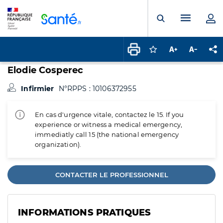
Panneau de gestion des cookies
Menu pr
Ouvrir la rech
Connectez-vous pour
Augmenter la t
Diminuer 
Pa
Elodie Cosperec
Infirmier
N°RPPS : 10106372955
En cas d'urgence vitale, contactez le 15. If you
experience or witness a medical emergency,
immediatly call 15 (the national emergency
organization).
CONTACTER LE PROFESSIONNEL
INFORMATIONS PRATIQUES