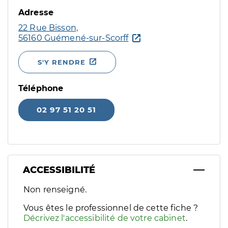
Adresse
22 Rue Bisson,
56160 Guémené-sur-Scorff
S'Y RENDRE
Téléphone
02 97 51 20 51
ACCESSIBILITÉ
Filtres
Non renseigné.
Sélectionnez un ou plusieurs handicaps/besoins spécifiques p
Vous êtes le professionnel de cette fiche ?
Décrivez l'accessibilité de votre cabinet
.