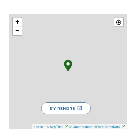
+
−
S'Y RENDRE
Leaflet
|
© MapTiler
© Contributeurs d'OpenStreetMap