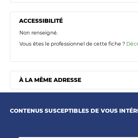
ACCESSIBILITÉ
Filtres
Non renseigné.
Sélectionnez un ou plusieurs handicaps/besoins spécifiques
Vous êtes le professionnel de cette fiche ?
Décr
À LA MÊME ADRESSE
CONTENUS SUSCEPTIBLES DE VOUS INTÉR