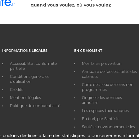
quand vous voulez, où vous voulez
INFORMATIONS LÉGALES
EN CE MOMENT
Accessibilité : conformité
Mon bilan prévention
partielle
Annuaire de l'accessibilité des
Conditions générales
cabinets
d'utilisation
Carte des lieux de soins non
Crédits
programmés
Mentions légales
Origines des données
annuaire
Politique de confidentialité
Les espaces thématiques
En bref, par Santé.fr
Santé et environnement : les
bons réflexes au quotidien
es cookies destinés à faire des statistiques, à conserver vos inform