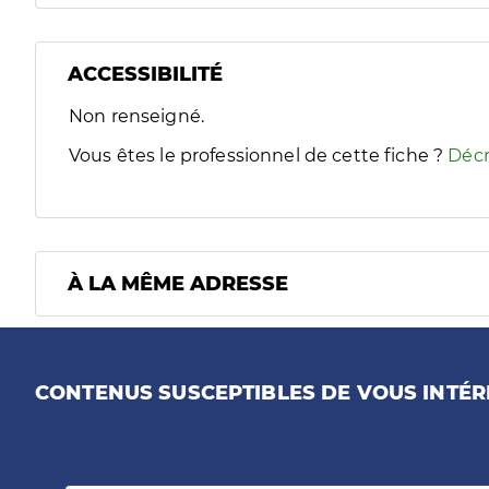
ACCESSIBILITÉ
Filtres
Non renseigné.
Sélectionnez un ou plusieurs handicaps/besoins spécifiques
Vous êtes le professionnel de cette fiche ?
Décr
À LA MÊME ADRESSE
CONTENUS SUSCEPTIBLES DE VOUS INTÉR