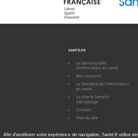
SANTE.FR
Le Service public
d'information en santé
Nos missions
Le Standard de l’information
en santé
La charte Santé.fr
Décryptage
Contact
Plan du site
Afin d’améliorer votre expérience de navigation, Santé.fr utilise d