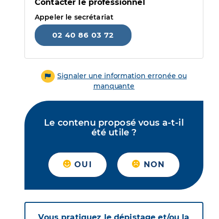
Contacter le professionnel
Appeler le secrétariat
02 40 86 03 72
Signaler une information erronée ou
manquante
Le contenu proposé vous a-t-il
été utile ?
OUI
NON
Vous pratiquez le dépistage et/ou la