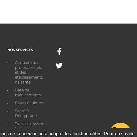
NOS SERVICES
Facebook
Annuaire des
Twitter
professionnels
et des
établissements
de santé
Base de
médicaments
Essais Cliniques
Santé.fr
Décryptage
Tous les dossiers
thématiques
G
ations de connexion ou à adapter les fonctionnalités. Pour en savoir