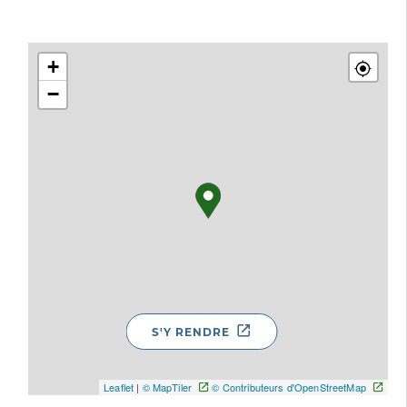
+
−
S'Y RENDRE
Leaflet
|
© MapTiler
© Contributeurs d'OpenStreetMap