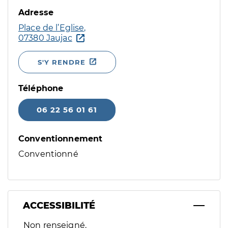
Adresse
Place de l’Eglise,
07380 Jaujac
S'Y RENDRE
Téléphone
06 22 56 01 61
Conventionnement
Conventionné
ACCESSIBILITÉ
Filtres
Non renseigné.
Sélectionnez un ou plusieurs handicaps/besoins spécifiques p