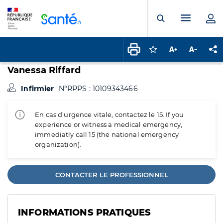
Panneau de gestion des cookies
Menu pr
Ouvrir la rech
Connectez-vous pour
Augmenter la t
Diminuer 
Pa
Vanessa Riffard
Infirmier
N°RPPS : 10109343466
En cas d'urgence vitale, contactez le 15. If you
experience or witness a medical emergency,
immediatly call 15 (the national emergency
organization).
CONTACTER LE PROFESSIONNEL
INFORMATIONS PRATIQUES