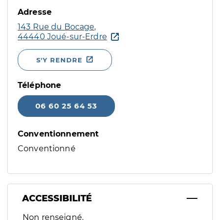
Adresse
143 Rue du Bocage,
44440 Joué-sur-Erdre
S'Y RENDRE
Téléphone
06 60 25 64 53
Conventionnement
Conventionné
ACCESSIBILITÉ
Filtres
Non renseigné.
Sélectionnez un ou plusieurs handicaps/besoins spécifiques p