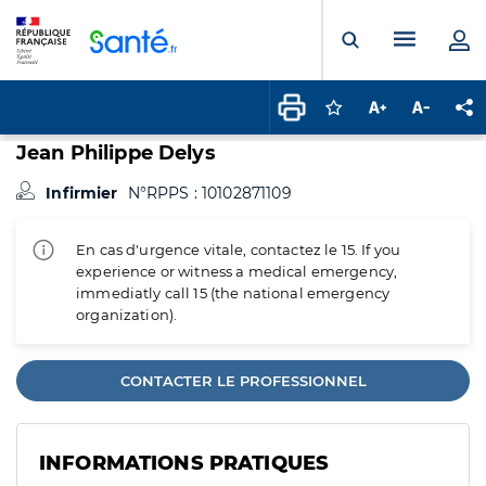
Panneau de gestion des cookies
Menu pr
Ouvrir la rech
Connectez-vous pour
Augmenter la t
Diminuer 
Pa
Jean Philippe Delys
Infirmier
N°RPPS : 10102871109
En cas d'urgence vitale, contactez le 15. If you
experience or witness a medical emergency,
immediatly call 15 (the national emergency
organization).
CONTACTER LE PROFESSIONNEL
INFORMATIONS PRATIQUES