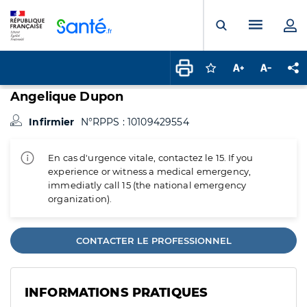
Panneau de gestion des cookies
Menu pr
Ouvrir la rech
Connectez-vous pour
Augmenter la t
Diminuer 
Pa
Angelique Dupon
Infirmier
N°RPPS : 10109429554
En cas d'urgence vitale, contactez le 15. If you
experience or witness a medical emergency,
immediatly call 15 (the national emergency
organization).
CONTACTER LE PROFESSIONNEL
INFORMATIONS PRATIQUES