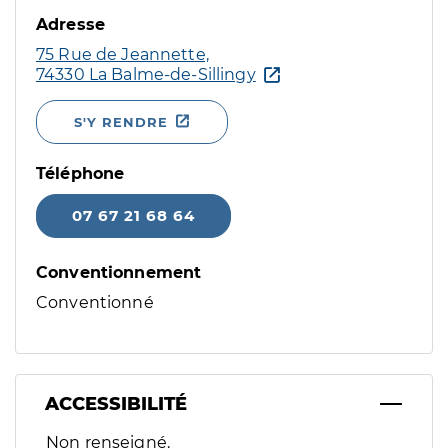
Adresse
75 Rue de Jeannette,
74330 La Balme-de-Sillingy
S'Y RENDRE
Téléphone
07 67 21 68 64
Conventionnement
Conventionné
ACCESSIBILITÉ
Filtres
Non renseigné.
Sélectionnez un ou plusieurs handicaps/besoins spécifiques p