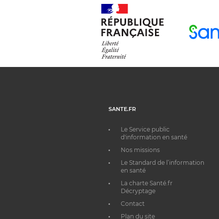
SANTE.FR
Le Service public
d'information en santé
Nos missions
Le Standard de l’information
en santé
La charte Santé.fr
Décryptage
Contact
Plan du site