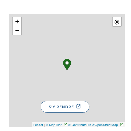
+
−
S'Y RENDRE
Leaflet
|
© MapTiler
© Contributeurs d'OpenStreetMap