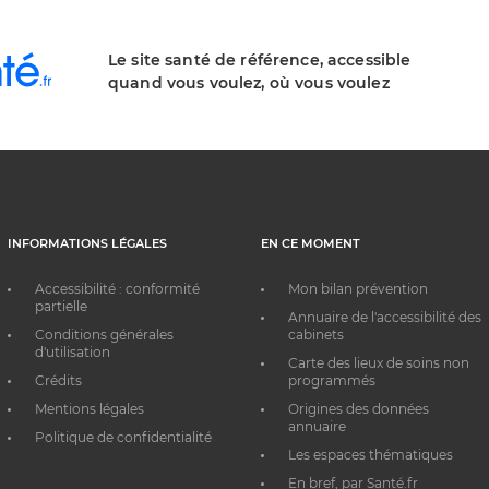
Le site santé de référence, accessible
quand vous voulez, où vous voulez
INFORMATIONS LÉGALES
EN CE MOMENT
Accessibilité : conformité
Mon bilan prévention
partielle
Annuaire de l'accessibilité des
Conditions générales
cabinets
d'utilisation
Carte des lieux de soins non
Crédits
programmés
Mentions légales
Origines des données
annuaire
Politique de confidentialité
Les espaces thématiques
En bref, par Santé.fr