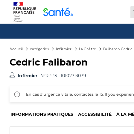
Panneau de gestion des cookies
Accueil
catégories
Infirmier
La Châtre
Falibaron Cedric
Cedric Falibaron
Infirmier
N°RPPS : 10102713079
En cas d'urgence vitale, contactez le 15. If you exper
INFORMATIONS PRATIQUES
ACCESSIBILITÉ
À LA M