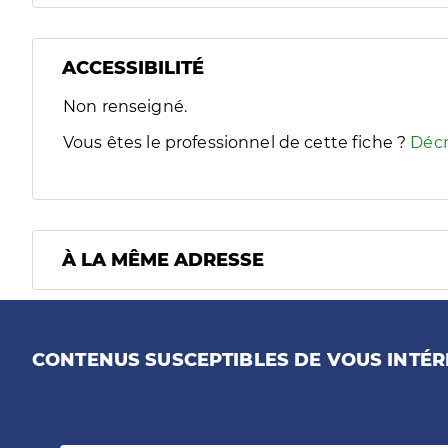
ACCESSIBILITÉ
Filtres
Non renseigné.
Sélectionnez un ou plusieurs handicaps/besoins spécifiques
Vous êtes le professionnel de cette fiche ?
Décr
À LA MÊME ADRESSE
CONTENUS SUSCEPTIBLES DE VOUS INTÉR