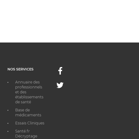
NOS SERVICES
Facebook
Annuaire des
Twitter
professionnels
et des
établissements
de santé
Base de
médicaments
Essais Cliniques
Santé.fr
Décryptage