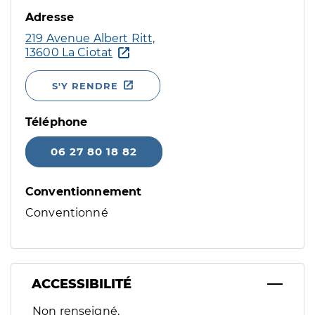
Adresse
219 Avenue Albert Ritt,
13600 La Ciotat
S'Y RENDRE
Téléphone
06 27 80 18 82
Conventionnement
Conventionné
ACCESSIBILITÉ
Filtres
Non renseigné.
Sélectionnez un ou plusieurs handicaps/besoins spécifiques p