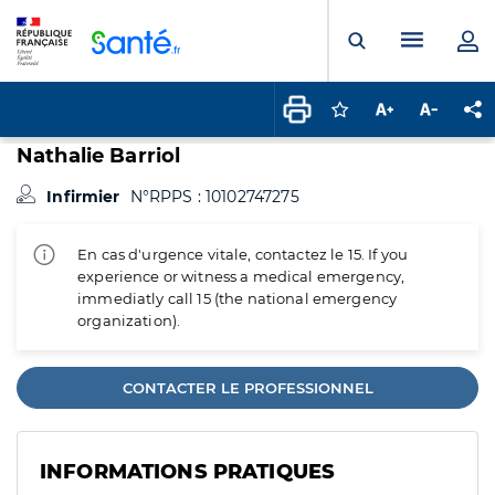
Panneau de gestion des cookies
Menu pr
Ouvrir la rech
Connectez-vous pour
Augmenter la t
Diminuer 
Pa
Nathalie Barriol
Infirmier
N°RPPS : 10102747275
En cas d'urgence vitale, contactez le 15. If you
experience or witness a medical emergency,
immediatly call 15 (the national emergency
organization).
CONTACTER LE PROFESSIONNEL
INFORMATIONS PRATIQUES