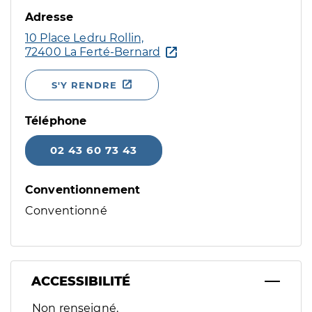
Adresse
10 Place Ledru Rollin,
72400 La Ferté-Bernard
S'Y RENDRE
Téléphone
02 43 60 73 43
Conventionnement
Conventionné
ACCESSIBILITÉ
Filtres
Non renseigné.
Sélectionnez un ou plusieurs handicaps/besoins spécifiques p