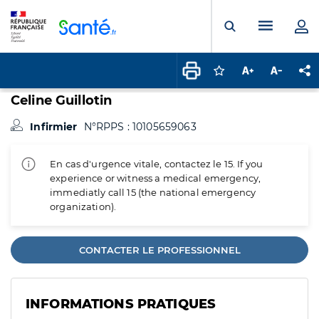
Panneau de gestion des cookies
Menu pr
Ouvrir la rech
Connectez-vous pour
Augmenter la t
Diminuer 
Pa
Celine Guillotin
Infirmier
N°RPPS : 10105659063
En cas d'urgence vitale, contactez le 15. If you
experience or witness a medical emergency,
immediatly call 15 (the national emergency
organization).
CONTACTER LE PROFESSIONNEL
INFORMATIONS PRATIQUES