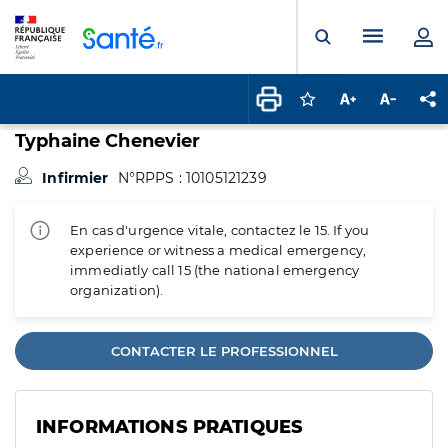
Panneau de gestion des cookies
Menu pr
Ouvrir la rech
Connectez-vous pour
Augmenter la t
Diminuer 
Pa
Typhaine Chenevier
Infirmier
N°RPPS : 10105121239
En cas d'urgence vitale, contactez le 15. If you
experience or witness a medical emergency,
immediatly call 15 (the national emergency
organization).
CONTACTER LE PROFESSIONNEL
INFORMATIONS PRATIQUES