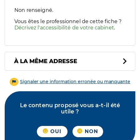
Filtres
Non renseigné.
Sélectionnez un ou plusieurs handicaps/besoins spécifiques p
Vous êtes le professionnel de cette fiche ?
Décrivez l'accessibilité de votre cabinet
.
À LA MÊME ADRESSE
Signaler une information erronée ou manquante
Le contenu proposé vous a-t-il été
utile ?
OUI
NON