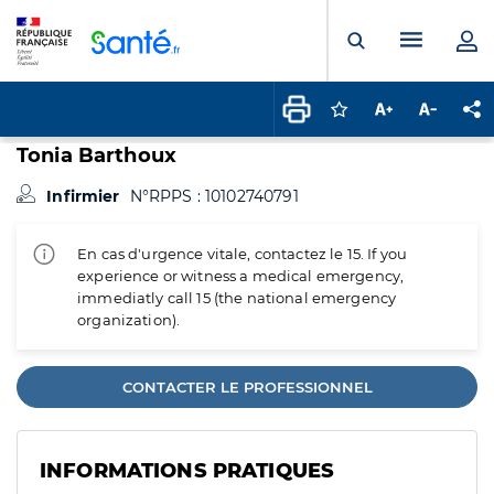
Panneau de gestion des cookies
Menu pr
Ouvrir la rech
Connectez-vous pour
Augmenter la t
Diminuer 
Pa
Tonia Barthoux
Infirmier
N°RPPS : 10102740791
En cas d'urgence vitale, contactez le 15. If you
experience or witness a medical emergency,
immediatly call 15 (the national emergency
organization).
CONTACTER LE PROFESSIONNEL
INFORMATIONS PRATIQUES