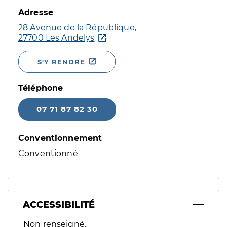
Adresse
28 Avenue de la République,
27700 Les Andelys
S'Y RENDRE
Téléphone
07 71 87 82 30
Conventionnement
Conventionné
ACCESSIBILITÉ
Filtres
Non renseigné.
Sélectionnez un ou plusieurs handicaps/besoins spécifiques p