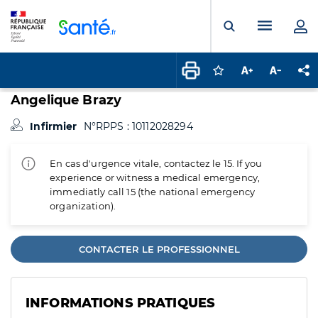
Panneau de gestion des cookies
Menu pr
Ouvrir la rech
Connectez-vous pour
Augmenter la t
Diminuer 
Pa
Angelique Brazy
Infirmier
N°RPPS : 10112028294
En cas d'urgence vitale, contactez le 15. If you
experience or witness a medical emergency,
immediatly call 15 (the national emergency
organization).
CONTACTER LE PROFESSIONNEL
INFORMATIONS PRATIQUES