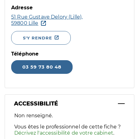
Adresse
51 Rue Gustave Delory (Lille),
59800 Lille
S'Y RENDRE
Téléphone
03 59 73 80 48
ACCESSIBILITÉ
Filtres
Non renseigné.
Sélectionnez un ou plusieurs handicaps/besoins spécifiques p
Vous êtes le professionnel de cette fiche ?
Décrivez l'accessibilité de votre cabinet
.