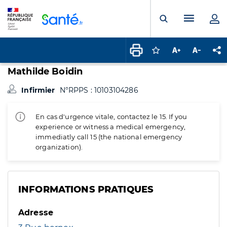
Panneau de gestion des cookies
Menu pr
Ouvrir la rech
Connectez-vous pour
Augmenter la t
Diminuer 
Pa
Mathilde Boidin
Infirmier
N°RPPS : 10103104286
En cas d'urgence vitale, contactez le 15. If you
experience or witness a medical emergency,
immediatly call 15 (the national emergency
organization).
INFORMATIONS PRATIQUES
Adresse