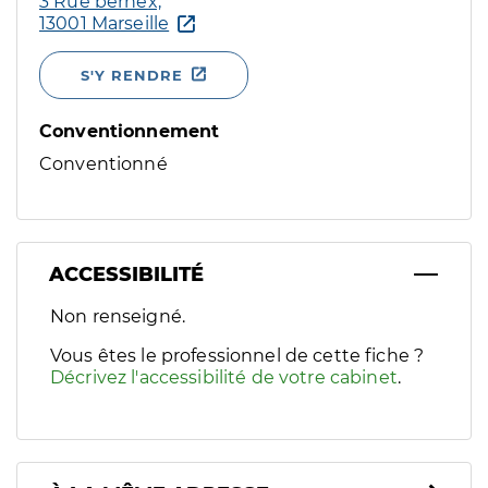
3 Rue bernex,
13001 Marseille
S'Y RENDRE
Conventionnement
Conventionné
ACCESSIBILITÉ
Filtres
Non renseigné.
Sélectionnez un ou plusieurs handicaps/besoins spécifiques p
Vous êtes le professionnel de cette fiche ?
Décrivez l'accessibilité de votre cabinet
.