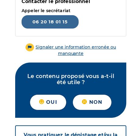
Contacter le professionnel
Appeler le secrétariat
06 20 18 01 15
Signaler une information erronée ou
manquante
Le contenu proposé vous a-t-il
été utile ?
OUI
NON
Vous pratiquez le dépistage et/ou la