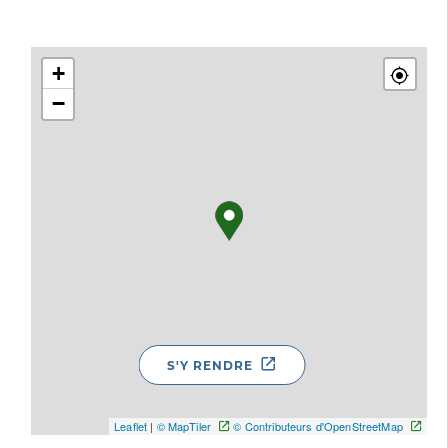
+
−
S'Y RENDRE
Leaflet
|
© MapTiler
© Contributeurs d'OpenStreetMap