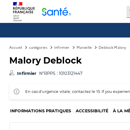
Panneau de gestion des cookies
Accueil
catégories
Infirmier
Marseille
Deblock Malory
Malory Deblock
Infirmier
N°RPPS : 10103121447
En cas d'urgence vitale, contactez le 15. If you exper
INFORMATIONS PRATIQUES
ACCESSIBILITÉ
À LA M