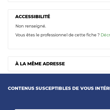
ACCESSIBILITÉ
Filtres
Non renseigné.
Sélectionnez un ou plusieurs handicaps/besoins spécifiques
Vous êtes le professionnel de cette fiche ?
Décr
À LA MÊME ADRESSE
CONTENUS SUSCEPTIBLES DE VOUS INTÉR