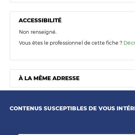
ACCESSIBILITÉ
Filtres
Non renseigné.
Sélectionnez un ou plusieurs handicaps/besoins spécifiques
Vous êtes le professionnel de cette fiche ?
Décr
À LA MÊME ADRESSE
CONTENUS SUSCEPTIBLES DE VOUS INTÉR