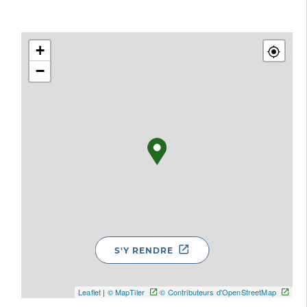
+
−
S'Y RENDRE
Leaflet
|
© MapTiler
© Contributeurs d'OpenStreetMap