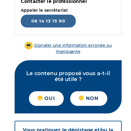
Contacter le professionnel
Appeler le secrétariat
06 14 13 15 90
Signaler une information erronée ou
manquante
Le contenu proposé vous a-t-il
été utile ?
OUI
NON
Vous pratiquez le dépistage et/ou la