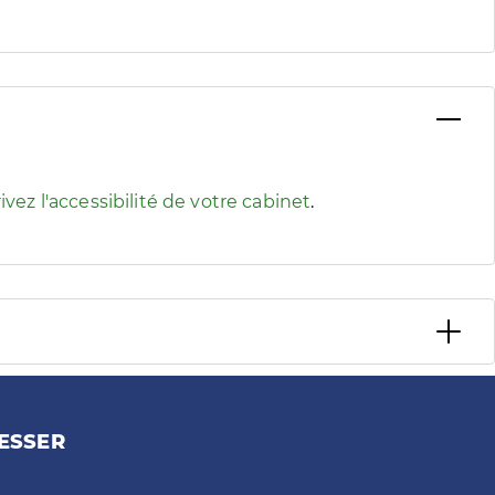
 pour afficher les informations d'accessibilité associées
ivez l'accessibilité de votre cabinet
.
ESSER