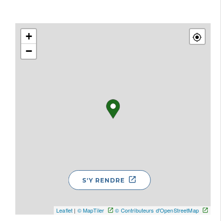
+
−
S'Y RENDRE
Leaflet
|
© MapTiler
© Contributeurs d'OpenStreetMap