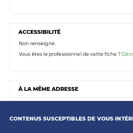
ACCESSIBILITÉ
Filtres
Non renseigné.
Sélectionnez un ou plusieurs handicaps/besoins spécifiques
Vous êtes le professionnel de cette fiche ?
Décr
À LA MÊME ADRESSE
CONTENUS SUSCEPTIBLES DE VOUS INTÉR