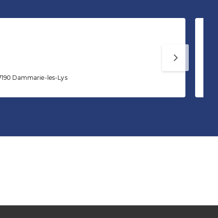
Mé
7190 Dammarie-les-Lys
35