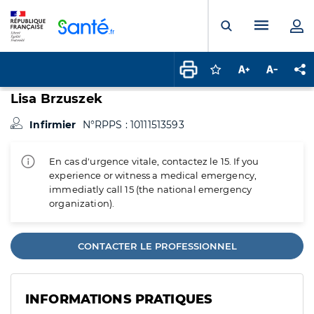
Panneau de gestion des cookies
Menu pr
Ouvrir la rech
Connectez-vous pour
Augmenter la t
Diminuer 
Pa
Lisa Brzuszek
Infirmier
N°RPPS : 10111513593
En cas d'urgence vitale, contactez le 15. If you
experience or witness a medical emergency,
immediatly call 15 (the national emergency
organization).
CONTACTER LE PROFESSIONNEL
INFORMATIONS PRATIQUES