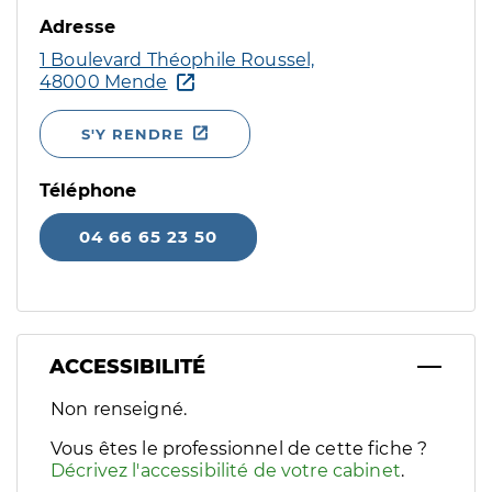
Adresse
1 Boulevard Théophile Roussel,
48000 Mende
S'Y RENDRE
Téléphone
04 66 65 23 50
ACCESSIBILITÉ
Filtres
Non renseigné.
Sélectionnez un ou plusieurs handicaps/besoins spécifiques p
Vous êtes le professionnel de cette fiche ?
Décrivez l'accessibilité de votre cabinet
.