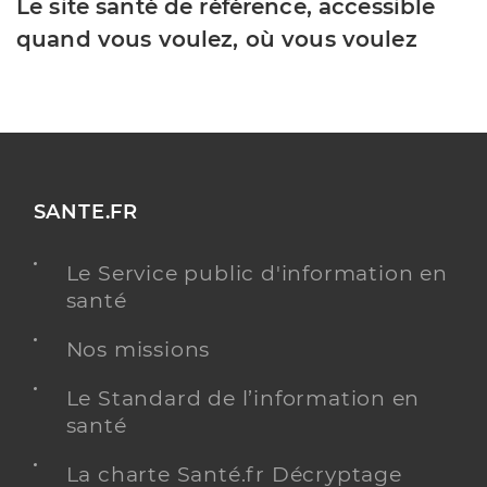
Le site santé de référence, accessible
quand vous voulez, où vous voulez
SANTE.FR
Le Service public d'information en
santé
Nos missions
Le Standard de l’information en
santé
La charte Santé.fr Décryptage