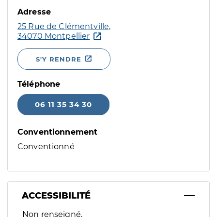
Adresse
25 Rue de Clémentville,
34070 Montpellier
S'Y RENDRE
Téléphone
06 11 35 34 30
Conventionnement
Conventionné
ACCESSIBILITÉ
Filtres
Non renseigné.
Sélectionnez un ou plusieurs handicaps/besoins spécifiques p