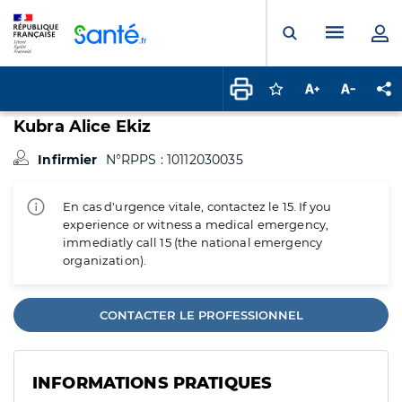
Panneau de gestion des cookies
Menu pr
Ouvrir la rech
Connectez-vous pour
Augmenter la t
Diminuer 
Pa
Kubra Alice Ekiz
Infirmier
N°RPPS : 10112030035
En cas d'urgence vitale, contactez le 15. If you
experience or witness a medical emergency,
immediatly call 15 (the national emergency
organization).
CONTACTER LE PROFESSIONNEL
INFORMATIONS PRATIQUES