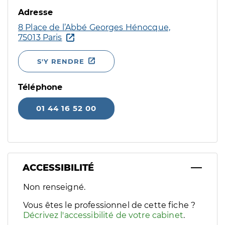
Adresse
8 Place de l’Abbé Georges Hénocque,
75013 Paris
S'Y RENDRE
Téléphone
01 44 16 52 00
ACCESSIBILITÉ
Filtres
Non renseigné.
Sélectionnez un ou plusieurs handicaps/besoins spécifiques p
Vous êtes le professionnel de cette fiche ?
Décrivez l'accessibilité de votre cabinet
.