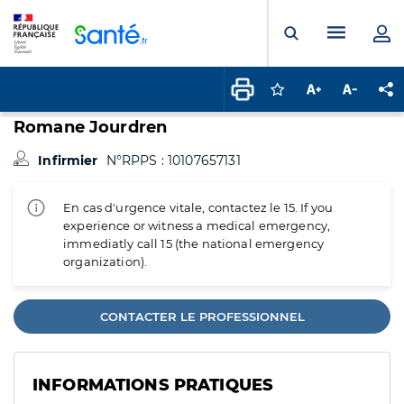
Panneau de gestion des cookies
Menu pr
Ouvrir la rech
Connectez-vous pour
Augmenter la t
Diminuer 
Pa
Romane Jourdren
Infirmier
N°RPPS : 10107657131
En cas d'urgence vitale, contactez le 15. If you
experience or witness a medical emergency,
immediatly call 15 (the national emergency
organization).
CONTACTER LE PROFESSIONNEL
INFORMATIONS PRATIQUES