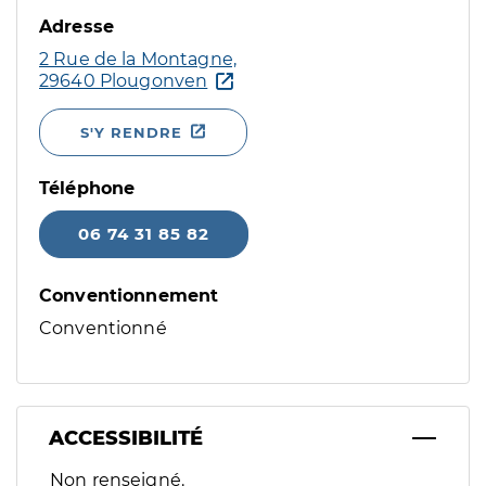
Adresse
2 Rue de la Montagne,
29640 Plougonven
S'Y RENDRE
Téléphone
06 74 31 85 82
Conventionnement
Conventionné
ACCESSIBILITÉ
Filtres
Non renseigné.
Sélectionnez un ou plusieurs handicaps/besoins spécifiques p