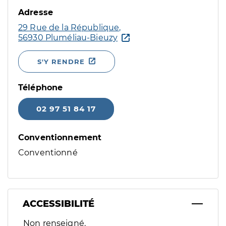
Adresse
29 Rue de la République,
56930 Pluméliau-Bieuzy
S'Y RENDRE
Téléphone
02 97 51 84 17
Conventionnement
Conventionné
ACCESSIBILITÉ
Filtres
Non renseigné.
Sélectionnez un ou plusieurs handicaps/besoins spécifiques p