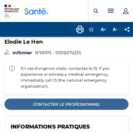
Panneau de gestion des cookies
Menu pr
Ouvrir la rech
Connectez-vous pour
Augmenter la t
Diminuer 
Pa
Elodie Le Hen
Infirmier
N°RPPS : 10106674335
En cas d'urgence vitale, contactez le 15. If you
experience or witness a medical emergency,
immediatly call 15 (the national emergency
organization).
CONTACTER LE PROFESSIONNEL
INFORMATIONS PRATIQUES