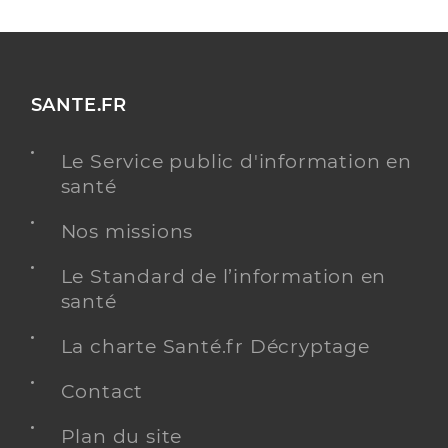
SANTE.FR
Le Service public d'information en
santé
Nos missions
Le Standard de l’information en
santé
La charte Santé.fr Décryptage
Contact
Plan du site