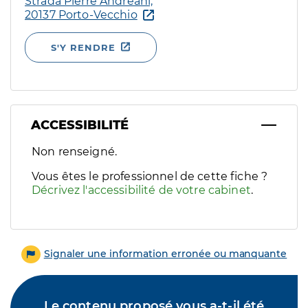
Strada Pierre Andreani,
20137 Porto-Vecchio
S'Y RENDRE
ACCESSIBILITÉ
Filtres
Non renseigné.
Sélectionnez un ou plusieurs handicaps/besoins spécifiques p
Vous êtes le professionnel de cette fiche ?
Décrivez l'accessibilité de votre cabinet
.
Signaler une information erronée ou manquante
Le contenu proposé vous a-t-il été