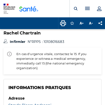
Panneau de gestion des cookies
Menu pr
Ouvrir la rech
Connectez-vous pour
Augmenter la t
Diminuer 
Pa
Rachel Chartrain
Infirmier
N°RPPS : 10108016683
En cas d'urgence vitale, contactez le 15. If you
experience or witness a medical emergency,
immediatly call 15 (the national emergency
organization).
INFORMATIONS PRATIQUES
Adresse